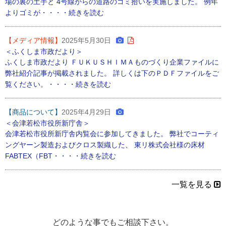
場の裏の土手と 4号線からの道路のゴミ拾いを実施しました。 例年
よりゴミが・・・・続きを読む
【メディア情報】
2025年5月30日
＜ふくしま市政だより＞
ふくしま市政だより ＦＵＫＵＳＨＩＭＡものづくり企業ファイルに
弊社紹介記事が掲載されました。 詳しくは下のＰＤＦファイルをご
覧ください。・・・・続きを読む
【商品について】
2025年4月29日
＜会津若松市役所新庁舎＞
会津若松市役所新庁舎内覧会に参加してきました。 弊社でコーティ
ングヤーン製造およびクロス製織した、 東リ株式会社様の床材
FABTEX（FBT・・・・続きを読む
一覧を見る
どのような事でもご相談下さい。