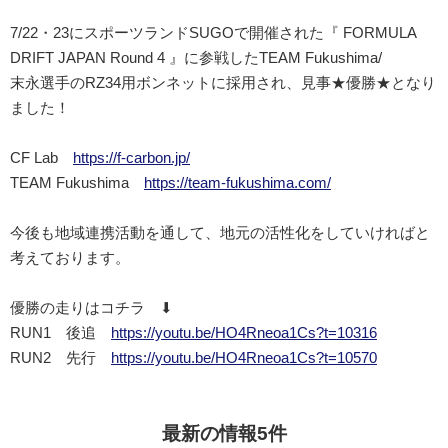
7/22・23にスポーツランドSUGOで開催された『 FORMULA
DRIFT JAPAN Round 4 』に参戦したTEAM Fukushima/
末永選手のRZ34用ボンネットに採用され、見事★優勝★となり
ました！
CF Lab
https://f-carbon.jp/
TEAM Fukushima
https://team-fukushima.com/
今後も地域連携活動を通して、地元の活性化をしていければと
考えております。
優勝の走りはコチラ ⬇
RUN1 後追
https://youtu.be/HO4Rneoa1Cs?t=10316
RUN2 先行
https://youtu.be/HO4Rneoa1Cs?t=10570
最新の情報5件